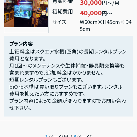
月額料金
30,000
円～/月
初期費用
40,000
円～
サイズ
W60cm×H45cm×D4
5cm
プラン内容
上記料金はスクエア水槽(四角)の長期レンタルプラン
費用となります。
月1回～のメンテナンスや生体補償・器具類交換等も
含まれますので、追加料金はかかりません。
短期レンタルプランもございます。
biOrb水槽は買い取りプランもございます。レンタル
費用を抑えたい方におすすめです。
プラン内容によって金額が変わりますのでお問い合わ
せ下さい。
1
ページ目 /
3
ページ