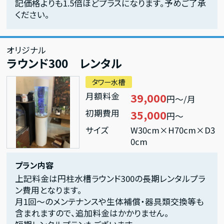
記価格よりも1.5倍ほどプラスになります。予めご了承
ください。
オリジナル
ラウンド300 レンタル
タワー水槽
月額料金
39,000
円～/月
初期費用
35,000
円～
サイズ
W30cm×H70cm×D3
0cm
プラン内容
上記料金は円柱水槽ラウンド300の長期レンタルプラ
ン費用となります。
月1回～のメンテナンスや生体補償・器具類交換等も
含まれますので、追加料金はかかりません。