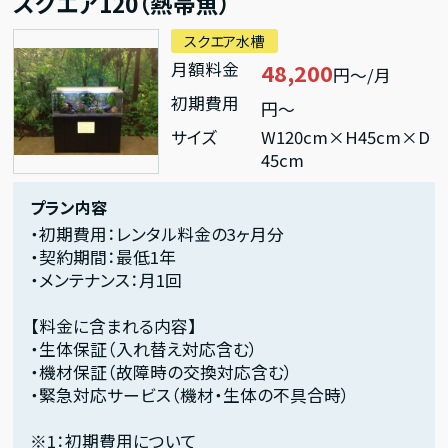
スクエア120（熱帯魚）
スクエア水槽
月額料金
48,200
円～/月
初期費用
円～
サイズ
W120cm×H45cm×D
45cm
プラン内容
・初期費用：レンタル料金の3ヶ月分
・契約期間：最低1年
・メンテナンス：月1回
【料金に含まれる内容】
・生体保証（入れ替え対応含む）
・機材保証（故障時の交換対応含む）
・緊急対応サービス（機材・生体の不具合時）
※1：初期費用について