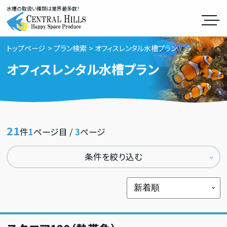
水槽の取扱い種類は業界最多数！
トップページ
プラン検索
オフィスレンタル水槽プラン
オフィスレンタル水槽プラン
21
件
1
ページ目 /
3
ページ
条件を絞り込む