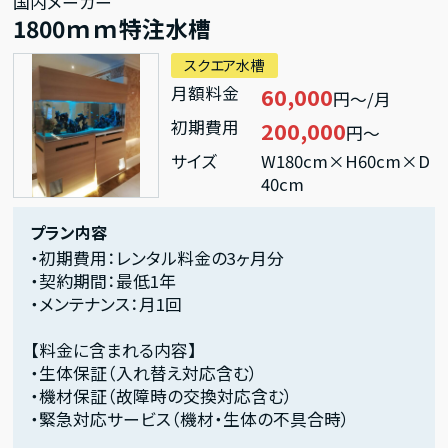
国内メーカー
1800ｍｍ特注水槽
スクエア水槽
月額料金
60,000
円～/月
初期費用
200,000
円～
サイズ
W180cm×H60cm×D
40cm
プラン内容
・初期費用：レンタル料金の3ヶ月分
・契約期間：最低1年
・メンテナンス：月1回
【料金に含まれる内容】
・生体保証（入れ替え対応含む）
・機材保証（故障時の交換対応含む）
・緊急対応サービス（機材・生体の不具合時）