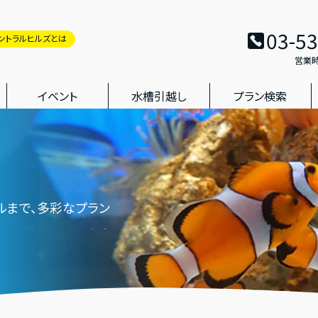
03-5
ントラルヒルズとは
営業時
イベント
水槽引越し
プラン検索
ルまで、多彩なプラン