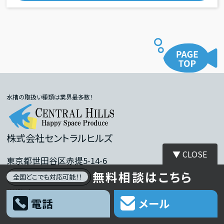
水槽の取扱い種類は業界最多数！
株式会社セントラルヒルズ
▼ CLOSE
東京都世田谷区赤提5-14-6
無料相談はこちら
03-5316-4557
全国どこでも対応可能！！
営業時間：9：00～18：30
電話
メール
定休日：日・祝祭日