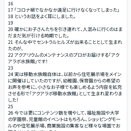
16
17
「コロナ禍でなかなか遠足に行けなくなってしまった」
18
というお話をよく耳にしました。
19
20
確かにお子さんたちを引き連れて、人混みに行くのはま
だまだ気が引ける時期でした。
21
そんな中でセントラルヒルズが出来ることとして生まれ
たのが、
22
アクアリウムのメンテナンスのプロがお届けする「アク
アラボ水族館」です！
23
24
実は移動水族館自体は、以前から住宅展示場をメイン
に開催はしていたのですが、幼稚園、保育園からの希望の
お声を参考に、小さなお子様でも楽しめるよう内容を拡充
させる形で「アクアラボ移動水族館」として生まれ変わりま
した！
25
26
今では更にコンテンツ数を増やして、福祉施設や大学
の学園祭、児童館のイベントはもちろん、ショッピングモー
ルのや住宅展示場、商業施設の集客など様々な場面でお